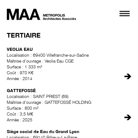
Navi
TERTIAIRE
VEOLIA EAU
Localisation : 69400 Villefranche-sur-Saône
Maîtrise d’ouvrage : Veolia Eau CGE
Surface : 1 333 m²
Coût : 970 K€
🡺
Année : 2014
GATTEFOSSÉ
Localisation : SAINT PRIEST (69)
Maîtrise d’ouvrage : GATTEFOSSÉ HOLDING
Surface : 800 m²
Coût : 3,5 M€
🡺
Année : 2025
Siège social de Eau du Grand Lyon
Localisation : 69140 Rillieux-La-Pape